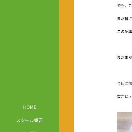
でも、こ
まだ皆さ
この記
まだまだ
今日は
寅吉にテ
HOME
スクール概要