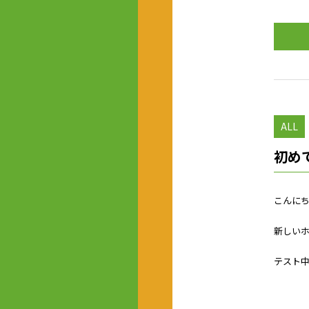
ALL
初め
こんにち
新しいホ
テスト中