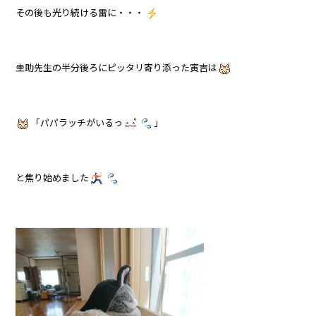
その後も光り続ける雷に・・・
圭助先生の半分後ろにピッタリ寄り添った寅吉は
「パパラッチがいるっ
」
と焦り始めました