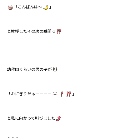
「こんばんは～
」
と挨拶したその次の瞬間っ
幼稚園くらいの男の子が
「おにぎりだぁーーーー
」
と私に向かって叫びました
・・・