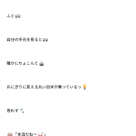
ふと
自分の手元を見ると
確かにちょこんと
おにぎりに見える丸い白米が乗っているっ
思わず
「本当だね～
」