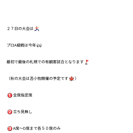
２７日の大会は
プロA級戦は今年
最初で最後の札幌での有観客試合となります
（秋の大会は苫小牧開催の予定です
）
全席指定席
立ち見無し
A席～D席まで各５０席のみ